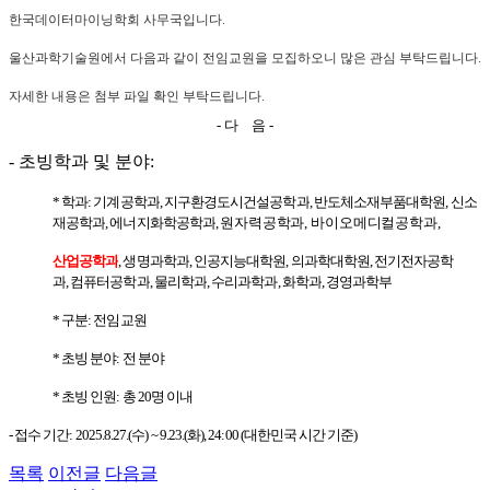
한국데이터마이닝학회 사무국입니다.
울산과학기술원에서 다음과 같이 전임교원을 모집하오니 많은 관심 부탁드립니다.
자세한 내용은 첨부 파일 확인 부탁드립니다.
- 다 음 -
- 초빙학과 및 분야:
* 학과: 기계공학과
,
지구환경도시건설공학과
,
반도체소재부품대학원
,
신소
재공학과
,
에너지화학공학과
,
원자력공학과
,
바이오메디컬공학과
,
산업공학과
,
생명과학과
,
인공지능대학원
,
의과학대학원
,
전기전자공학
과
,
컴퓨터공학과
,
물리학과
,
수리과학과
,
화학과
,
경영과학부
* 구분: 전임교원
* 초빙 분야: 전 분야
* 초빙 인원: 총 20명 이내
- 접수 기간: 2025.8.27.(수) ~ 9.23.(화), 24:00 (대한민국 시간 기준)
목록
이전글
다음글