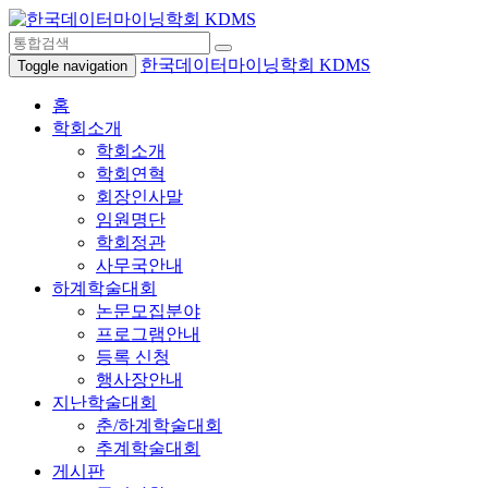
한국데이터마이닝학회 KDMS
Toggle navigation
홈
학회소개
학회소개
학회연혁
회장인사말
임원명단
학회정관
사무국안내
하계학술대회
논문모집분야
프로그램안내
등록 신청
행사장안내
지난학술대회
춘/하계학술대회
추계학술대회
게시판